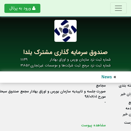
ورود به پرتال
صندوق سرمایه گذاری مشترک یلدا
شماره ثبت نزد سازمان بورس و اوراق بهادار
۱۱۱۴۹
شماره ثبت نزد مرجع ثبت شرکت‌ها و موسسات غیرتجاری
۳۱۸۵۲
News
ه بندی
مجامع
صورت جلسه و تاییدیه سازمان یورس و اوراق بهادار مجمع صندوق سبحا
ان خبر
مورح 96/06/01
ع
-
مه
 خبر
وست
مشاهده پیوست